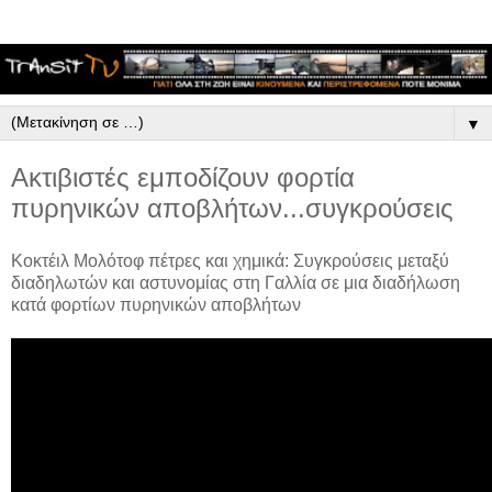
▼
Ακτιβιστές εμποδίζουν φορτία
πυρηνικών αποβλήτων...συγκρούσεις
Κοκτέιλ Μολότοφ πέτρες και χημικά: Συγκρούσεις μεταξύ
διαδηλωτών και αστυνομίας στη Γαλλία σε μια διαδήλωση
κατά φορτίων πυρηνικών αποβλήτων