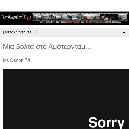
▼
Μια βόλτα στο Άμστερνταμ...
Με Canon 7d