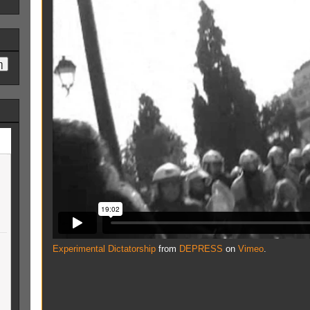
Experimental Dictatorship
from
DEPRESS
on
Vimeo
.