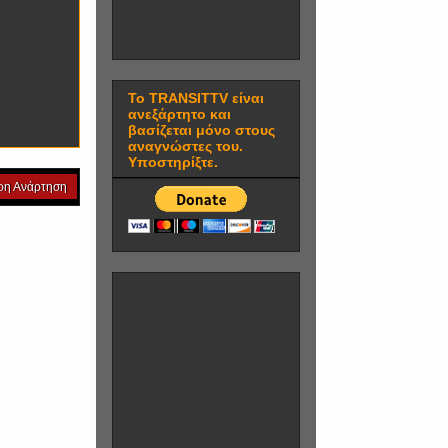
Το TRANSITTV είναι
ανεξάρτητο και
βασίζεται μόνο στους
αναγνώστες του.
Υποστηρίξτε.
ρη Ανάρτηση