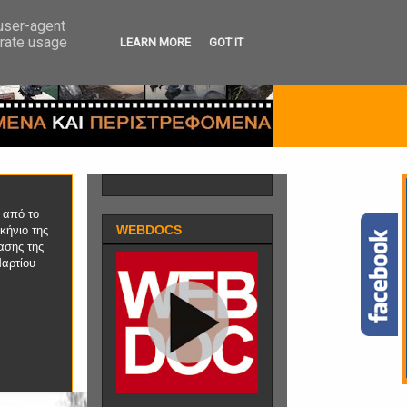
 user-agent
erate usage
LEARN MORE
GOT IT
 από το
WEBDOCS
ήνιο της
ασης της
αρτίου