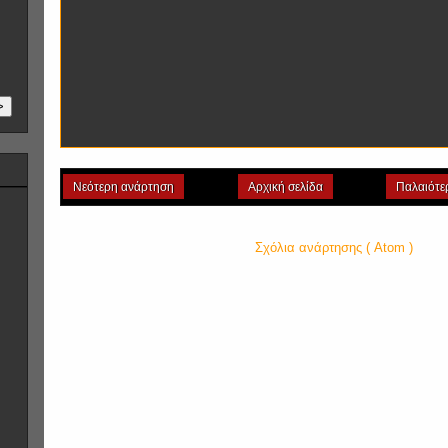
>
Νεότερη ανάρτηση
Αρχική σελίδα
Παλαιότε
Εγγραφή σε:
Σχόλια ανάρτησης ( Atom )