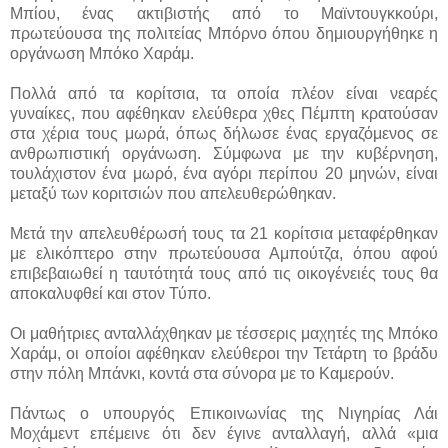
Μπίου, ένας ακτιβιστής από το Μαϊντουγκκούρι,
πρωτεύουσα της πολιτείας Μπόρνο όπου δημιουργήθηκε η
οργάνωση Μπόκο Χαράμ.
Πολλά από τα κορίτσια, τα οποία πλέον είναι νεαρές
γυναίκες, που αφέθηκαν ελεύθερα χθες Πέμπτη κρατούσαν
στα χέρια τους μωρά, όπως δήλωσε ένας εργαζόμενος σε
ανθρωπιστική οργάνωση. Σύμφωνα με την κυβέρνηση,
τουλάχιστον ένα μωρό, ένα αγόρι περίπου 20 μηνών, είναι
μεταξύ των κοριτσιών που απελευθερώθηκαν.
Μετά την απελευθέρωσή τους τα 21 κορίτσια μεταφέρθηκαν
με ελικόπτερο στην πρωτεύουσα Αμπούτζα, όπου αφού
επιβεβαιωθεί η ταυτότητά τους από τις οικογένειές τους θα
αποκαλυφθεί και στον Τύπο.
Οι μαθήτριες ανταλλάχθηκαν με τέσσερις μαχητές της Μπόκο
Χαράμ, οι οποίοι αφέθηκαν ελεύθεροι την Τετάρτη το βράδυ
στην πόλη Μπάνκι, κοντά στα σύνορα με το Καμερούν.
Πάντως ο υπουργός Επικοινωνίας της Νιγηρίας Λάι
Μοχάμεντ επέμεινε ότι δεν έγινε ανταλλαγή, αλλά «μια