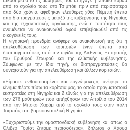
Είκοσι μία από τις μαθήτριες που απήγαγε η Μπόκο Χαράμ
από το σχολείο τους στο Τσιμπόκ πριν από περισσότερα
από δύο χρόνια, αφέθηκαν ελεύθερες χθες Πέμπτη έπειτα
από διαπραγματεύσεις μεταξύ της κυβέρνησης της Νιγηρίας
και της τζιχαντιστικής οργάνωσης, ενώ η ταυτότητά τους
αναμένεται να ανακοινωθεί αφού επιβεβαιωθεί από τις
οικογένειές τους.
Η νιγηριανή προεδρία ανέφερε σε ανακοίνωσή της ότι η
απελευθέρωση των κοριτσιών έγινε έπειτα από
διαπραγματεύσεις υπό την αιγίδα της Διεθνούς Επιτροπής
του Ερυθρού Σταυρού και της ελβετικής κυβέρνησης.
Σύμφωνα με την ίδια πηγή, οι διαπραγματεύσεις θα
συνεχιστούν για την απελευθέρωση και άλλων κοριτσιών.
«Είμαστε ενθουσιασμένοι και ευγνώμονες», ανέφερε το
κίνημα Φέρτε πίσω τα κορίτσια μας, το οποίο πραγματοποιεί
εκστρατείες στη Νιγηρία και διεθνώς για την απελευθέρωση
των 276 μαθητριών που απήχθησαν τον Απρίλιο του 2014
από την Μπόκο Χαράμ από το σχολείο τους στην πόλη
Τσιμπόκ, στη βορειοανατολική Νιγηρία.
«Ευχαριστούμε την ομοσπονδιακή κυβέρνηση και όπως ο
Όλιβερ Τουίστ ζητάμε περισσότερα», δήλωσε ο Χάουα