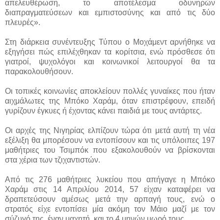
απελευθέρωση, το αποτέλεσμα οδυνηρών
διαπραγματεύσεων και εμπιστοσύνης και από τις δύο
πλευρές».
Στη διάρκεια συνέντευξης Τύπου ο Μοχάμεντ αρνήθηκε να
εξηγήσει πώς επιλέχθηκαν τα κορίτσια, ενώ πρόσθεσε ότι
γιατροί, ψυχολόγοι και κοινωνικοί λειτουργοί θα τα
παρακολουθήσουν.
Οι τοπικές κοινωνίες αποκλείουν πολλές γυναίκες που ήταν
αιχμάλωτες της Μπόκο Χαράμ, όταν επιστρέφουν, επειδή
γυρίζουν έγκυες ή έχοντας κάνει παιδιά με τους αντάρτες.
Οι αρχές της Νιγηρίας ελπίζουν τώρα ότι μετά αυτή τη νέα
εξέλιξη θα μπορέσουν να εντοπίσουν και τις υπόλοιπες 197
μαθήτριες του Τσιμπόκ που εξακολουθούν να βρίσκονται
στα χέρια των τζιχαντιστών.
Από τις 276 μαθήτριες λυκείου που απήγαγε η Μπόκο
Χαράμ στις 14 Απριλίου 2014, 57 είχαν καταφέρει να
δραπετεύσουν αμέσως μετά την αρπαγή τους, ενώ ο
στρατός είχε εντοπίσει μία ακόμη τον Μάιο μαζί με τον
σύζυγό της, έναν μαχητή, και το 4 μηνών μωρό τους.