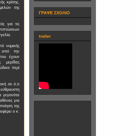
ής κρίσης,
μελών της
ΓΡΑΨΕ ΣΧΟΛΙΟ
ός για τις
επιπτώσεων
γελία.
trailer
πό νομικής
ς από την
που έχουν
ς μερίδας
ώδικα περί
ακή σε ό,τι
α εύθραυστη
α γεγονότα
αθένας για
ποίηση της
αφέρει ο κ.