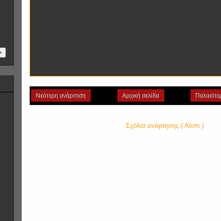
>
Νεότερη ανάρτηση
Αρχική σελίδα
Παλαιότε
Εγγραφή σε:
Σχόλια ανάρτησης ( Atom )