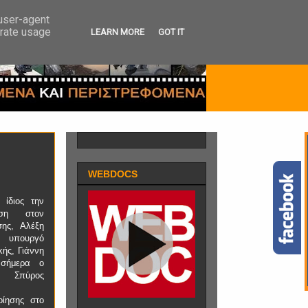
 user-agent
erate usage
LEARN MORE
GOT IT
WEBDOCS
 ίδιος την
ληση στον
σης, Αλέξη
 υπουργό
κής, Γιάννη
 σήμερα ο
, Σπύρος
οίησης στο