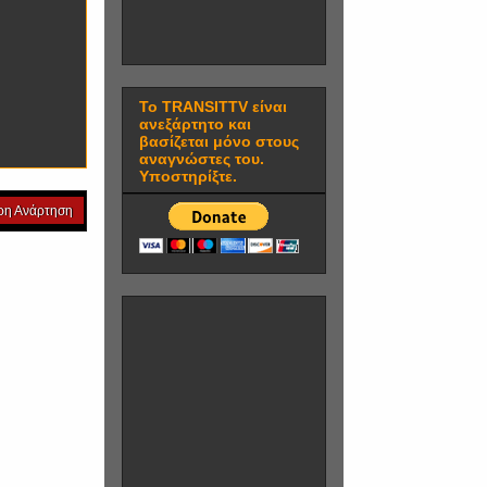
Το TRANSITTV είναι
ανεξάρτητο και
βασίζεται μόνο στους
αναγνώστες του.
Υποστηρίξτε.
ρη Ανάρτηση