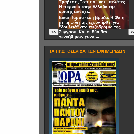
Τραβεστί, "σπίτια" και...πελάτες:
Η πορνεία στην Ελλάδα της
κρίσης ανθίζει...
Είναι Παρασκευή βράδυ. Η Φαίη
με τη φίλη της έχουν έρθει για
"δουλειά" στο πεζοδρόμιο της
Συγγρού. Και οι δύο δεν
<<
>
γεννήθηκαν γυναί...
ΤΑ ΠΡΩΤΟΣΕΛΙΔΑ ΤΩΝ ΕΦΗΜΕΡΙΔΩΝ