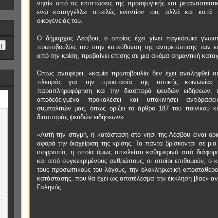
νησί» από τις επιπτώσεις της προσφυγικής και μεταναστευτικ
ενώ καταγγέλλει απειλές εναντίον του, αλλά και κατά 
οικογένειάς του.
Ο δήμαρχος Λέσβου, ο οποίος έχει γίνει παγκόσμια γνωστ
πρωτοβουλίες του στην κατεύθυνση της αντιμετώπισης των 
από την κρίση, προβαίνει επίσης σε μια ακόμα σημαντική καταγ
Όπως αναφέρει, «καμία πρωτοβουλία δεν έχει αναληφθεί α
πλευράς για την προστασία της τοπικής κοινωνία
παραπληροφόρηση και την διασπορά ψευδών ειδήσεων, 
αποδεδειγμένα προκαλέσει και υποκινήσει αντιδράσει
συμπολιτών μας, όπως ορίζει το άρθρο 187 του ποινικού κ
διασποράς ψευδών ειδήσεων».
«Αυτή την στιγμή, η κατάσταση στο νησί της Λέσβου είναι ορι
αφορά την διαχείριση της κρίσης. Τα πάντα βρίσκονται σε μι
ισορροπία, η οποία όμως απειλείται καθημερινά από διάφορ
και από συγκεκριμένους ανθρώπους, οι οποίοι επιθυμούν, ο κ
τους προσωπικούς του λόγους, την ολοκληρωτική αποσταθερο
κατάστασης, που θα έχει ως αποτέλεσμα την έκκληση βίας» αν
Γαληνός.