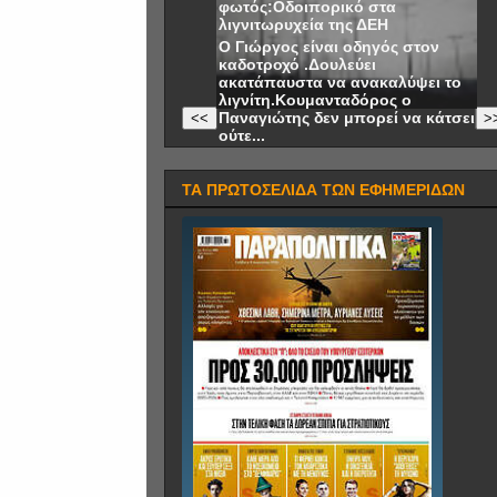
Χρυσαυγίτης "τέρας
μόρφωσης"!!! Θαυμάστε
ελληνικά!!
Θαυμάστε τα ελληνικά των μελών
<<
>
της Χρυσής Αυγής.
ΤΑ ΠΡΩΤΟΣΕΛΙΔΑ ΤΩΝ ΕΦΗΜΕΡΙΔΩΝ