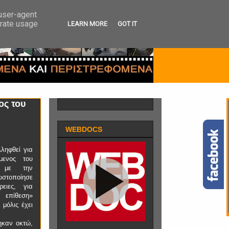
 user-agent
erate usage
LEARN MORE
GOT IT
ος του
WEBDOCS
ληφθεί για
μενος του
 με την
ωστοποίησε
ρειες, για
 επίθεση»
 μόλις έχει
ηκαν οκτώ,