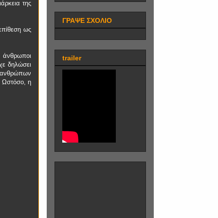
ιάρκεια της
ΓΡΑΨΕ ΣΧΟΛΙΟ
επίθεση ως
ε άνθρωποι
trailer
χε δηλώσει
0 ανθρώπων
 Ωστόσο, η