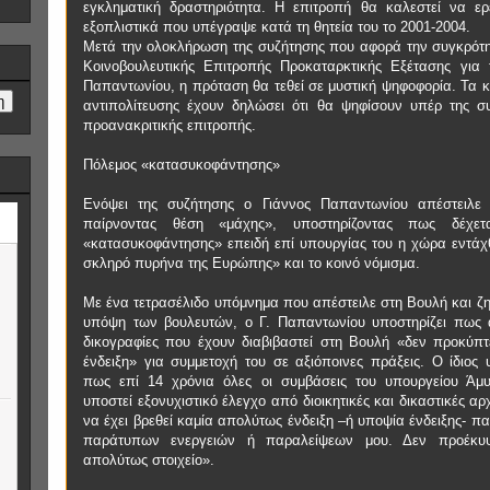
εγκληματική δραστηριότητα. Η επιτροπή θα καλεστεί να ερ
εξοπλιστικά που υπέγραψε κατά τη θητεία του το 2001-2004.
Μετά την ολοκλήρωση της συζήτησης που αφορά την συγκρότη
Κοινοβουλευτικής Επιτροπής Προκαταρκτικής Εξέτασης για 
Παπαντωνίου, η πρόταση θα τεθεί σε μυστική ψηφοφορία. Τα κ
αντιπολίτευσης έχουν δηλώσει ότι θα ψηφίσουν υπέρ της σ
προανακριτικής επιτροπής.
Πόλεμος «κατασυκοφάντησης»
Ενόψει της συζήτησης ο Γιάννος Παπαντωνίου απέστειλε
παίρνοντας θέση «μάχης», υποστηρίζοντας πως δέχετ
«κατασυκοφάντησης» επειδή επί υπουργίας του η χώρα εντάχ
σκληρό πυρήνα της Ευρώπης» και το κοινό νόμισμα.
Με ένα τετρασέλιδο υπόμνημα που απέστειλε στη Βουλή και ζη
υπόψη των βουλευτών, ο Γ. Παπαντωνίου υποστηρίζει πως α
δικογραφίες που έχουν διαβιβαστεί στη Βουλή «δεν προκύπτε
ένδειξη» για συμμετοχή του σε αξιόποινες πράξεις. Ο ίδιος 
πως επί 14 χρόνια όλες οι συμβάσεις του υπουργείου Άμ
υποστεί εξονυχιστικό έλεγχο από διοικητικές και δικαστικές αρ
να έχει βρεθεί καμία απολύτως ένδειξη –ή υποψία ένδειξης- 
παράτυπων ενεργειών ή παραλείψεων μου. Δεν προέκυ
απολύτως στοιχείο».