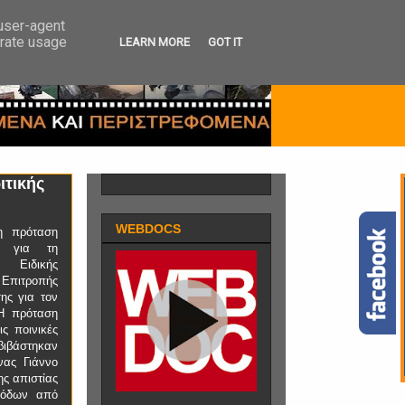
 user-agent
erate usage
LEARN MORE
GOT IT
ιτικής
WEBDOCS
 η πρόταση
 για τη
ιδικής
Επιτροπής
ης για τον
 Η πρόταση
ς ποινικές
βιβάστηκαν
ας Γιάννο
ης απιστίας
εσόδων από