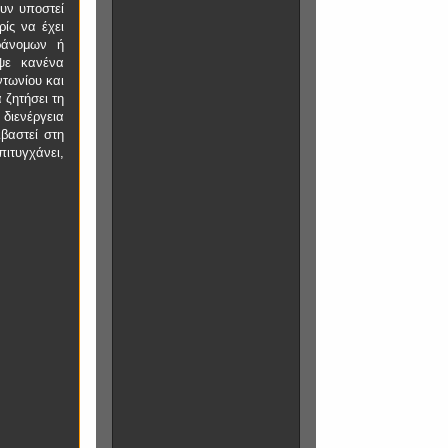
υν υποστεί
ρίς να έχει
ράνομων ή
ψε κανένα
ντωνίου και
 ζητήσει τη
ιενέργεια
ιβαστεί στη
πιτυγχάνει,