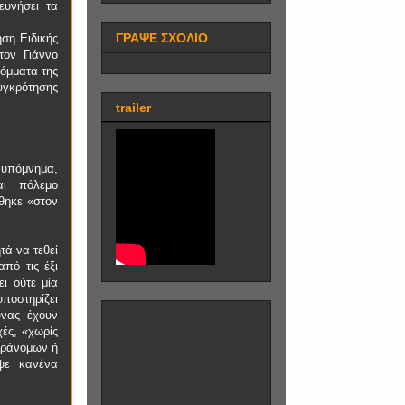
ευνήσει τα
ΓΡΑΨΕ ΣΧΟΛΙΟ
ση Ειδικής
τον Γιάννο
όμματα της
υγκρότησης
trailer
 υπόμνημα,
αι πόλεμο
θηκε «στον
τά να τεθεί
πό τις έξι
ι ούτε μία
υποστηρίζει
υνας έχουν
χές, «χωρίς
παράνομων ή
ψε κανένα