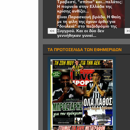
Τραβεστί, "σπίτια" και...πελάτες:
Η πορνεία στην Ελλάδα της
κρίσης ανθίζει...
Είναι Παρασκευή βράδυ. Η Φαίη
με τη φίλη της έχουν έρθει για
"δουλειά" στο πεζοδρόμιο της
Συγγρού. Και οι δύο δεν
<<
>
γεννήθηκαν γυναί...
ΤΑ ΠΡΩΤΟΣΕΛΙΔΑ ΤΩΝ ΕΦΗΜΕΡΙΔΩΝ