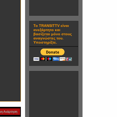
Το TRANSITTV είναι
ανεξάρτητο και
βασίζεται μόνο στους
αναγνώστες του.
Υποστηρίξτε.
ρη Ανάρτηση