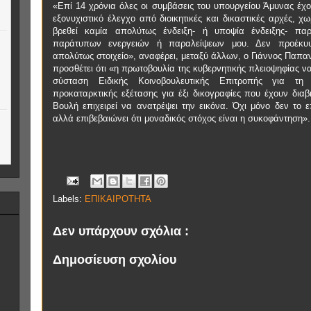
«Επί 14 χρόνια όλες οι συμβάσεις του υπουργείου Άμυνας έχο
εξονυχιστικό έλεγχο από διοικητικές και δικαστικές αρχές, χω
βρεθεί καμία απολύτως ένδειξη- ή υποψία ένδειξης- πα
παράτυπων ενεργειών ή παραλείψεων μου. Δεν προέκυ
απολύτως στοιχείο», αναφέρει, μεταξύ άλλων, ο Γιάννος Παπα
προσθέτει ότι «η πρωτοβουλία της κυβερνητικής πλειοψηφίας να
σύσταση Ειδικής Κοινοβουλευτικής Επιτροπής για τη δ
προκαταρκτικής εξέτασης για έξι δικογραφίες που έχουν διαβ
Βουλή επιχειρεί να ανατρέψει την εικόνα. Όχι μόνο δεν το ε
αλλά επιβεβαιώνει ότι μοναδικός στόχος είναι η συκοφάντηση».
Labels:
ΕΠΙΚΑΙΡΟΤΗΤΑ
Δεν υπάρχουν σχόλια :
Δημοσίευση σχολίου