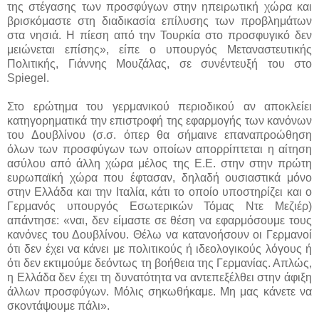
της στέγασης των προσφύγων στην ηπειρωτική χώρα και
βρισκόμαστε στη διαδικασία επίλυσης των προβλημάτων
στα νησιά. Η πίεση από την Τουρκία στο προσφυγικό δεν
μειώνεται επίσης», είπε ο υπουργός Μεταναστευτικής
Πολιτικής, Γιάννης Μουζάλας, σε συνέντευξή του στο
Spiegel.
Στο ερώτημα του γερμανικού περιοδικού αν αποκλείει
κατηγορηματικά την επιστροφή της εφαρμογής των κανόνων
του Δουβλίνου (σ.σ. όπερ θα σήμαινε επαναπροώθηση
όλων των προσφύγων των οποίων απορρίπτεται η αίτηση
ασύλου από άλλη χώρα μέλος της Ε.Ε. στην στην πρώτη
ευρωπαϊκή χώρα που έφτασαν, δηλαδή ουσιαστικά μόνο
στην Ελλάδα και την Ιταλία, κάτι το οποίο υποστηρίζει και ο
Γερμανός υπουργός Εσωτερικών Τόμας Ντε Μεζιέρ)
απάντησε: «ναι, δεν είμαστε σε θέση να εφαρμόσουμε τους
κανόνες του Δουβλίνου. Θέλω να κατανοήσουν οι Γερμανοί
ότι δεν έχει να κάνει με πολιτικούς ή ιδεολογικούς λόγους ή
ότι δεν εκτιμούμε δεόντως τη βοήθεια της Γερμανίας. Απλώς,
η Ελλάδα δεν έχει τη δυνατότητα να αντεπεξέλθει στην άφιξη
άλλων προσφύγων. Mόλις σηκωθήκαμε. Μη μας κάνετε να
σκοντάψουμε πάλι».