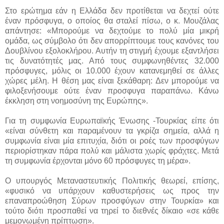
Στο ερώτημα εάν η Ελλάδα δεν προτίθεται να δεχτεί ούτε
έναν πρόσφυγα, ο οποίος θα σταλεί πίσω, ο κ. Μουζάλας
απάντησε: «Μπορούμε να δεχτούμε το πολύ μία μικρή
ομάδα, ως σύμβολο ότι δεν απορρίπτουμε τους κανόνες του
Δουβλίνου εξολοκλήρου. Αυτήν τη στιγμή έχουμε εξαντλήσει
τις δυνατότητές μας. Από τους συμφωνηθέντες 32.000
πρόσφυγες, μόλις οι 10.000 έχουν κατανεμηθεί σε άλλες
χώρες μέλη. Η θέση μας είναι ξεκάθαρη: Δεν μπορούμε να
φιλοξενήσουμε ούτε έναν προσφυγα παραπάνω. Κάνω
έκκληση στη νοημοσύνη της Ευρώπης».
Για τη συμφωνία Ευρωπαϊκής Ένωσης -Τουρκίας είπε ότι
«είναι σύνθετη και παραμένουν τα γκρίζα σημεία, αλλά η
συμφωνία είναι μία επιτυχία, διότι οι ροές των προσφύγων
περιορίστηκαν πάρα πολύ και μάλιστα χωρίς φράχτες. Μετά
τη συμφωνία έρχονται μόνο 60 πρόσφυγες τη μέρα».
Ο υπουργός Μεταναστευτικής Πολιτικής θεωρεί, επίσης,
«φυσικό να υπάρχουν καθυστερήσεις ως προς την
επαναπροώθηση Σύρων προσφύγων στην Τουρκία» και
τούτο διότι προσπαθεί να τηρεί το διεθνές δίκαιο «σε κάθε
μεμονωμένη πρίπτωση».