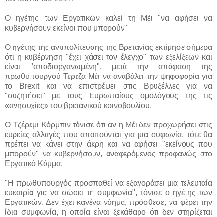
Ο ηγέτης των Εργατικών καλεί τη Μέι "να αφήσει να
κυβερνήσουν εκείνοι που μπορούν"
Ο ηγέτης της αντιπολίτευσης της Βρετανίας εκτίμησε σήμερα
ότι η κυβέρνηση "έχει χάσει τον έλεγχο" των εξελίξεων και
είναι "αποδιοργανωμένη", μετά την απόφαση της
πρωθυπουργού Τερέζα Μέι να αναβάλει την ψηφοφορία για
το Brexit και να επιστρέψει στις Βρυξέλλες για να
"συζητήσει" με τους Ευρωπαίους ομολόγους της τις
«ανησυχίες» του βρετανικού κοινοβουλίου.
Ο Τζέρεμι Κόρμπιν τόνισε ότι αν η Μέι δεν προχωρήσει στις
ευρείες αλλαγές που απαιτούνται για μια συφωνία, τότε θα
πρέπει να κάνει στην άκρη και να αφήσει "εκείνους που
μπορούν" να κυβερνήσουν, αναφερόμενος προφανώς στο
Εργατικό Κόμμα.
"Η πρωθυπουργός προσπαθεί να εξαγοράσει μια τελευταία
ευκαιρία για να σώσει τη συμφωνία", τόνισε ο ηγέτης των
Εργατικών. Δεν έχει κανένα νόημα, πρόσθεσε, να φέρει την
ίδια συμφωνία, η οποία είναι ξεκάθαρο ότι δεν στηρίζεται