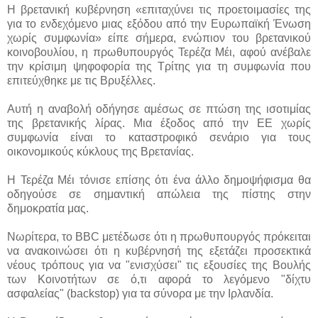
Η βρετανική κυβέρνηση «επιταχύνει τις προετοιμασίες της
για το ενδεχόμενο μιας εξόδου από την Ευρωπαϊκή Ένωση
χωρίς συμφωνία» είπε σήμερα, ενώπιον του βρετανικού
κοινοβουλίου, η πρωθυπουργός Τερέζα Μέι, αφού ανέβαλε
την κρίσιμη ψηφοφορία της Τρίτης για τη συμφωνία που
επιτεύχθηκε με τις Βρυξέλλες.
Αυτή η αναβολή οδήγησε αμέσως σε πτώση της ισοτιμίας
της βρετανικής λίρας. Μια έξοδος από την ΕΕ χωρίς
συμφωνία είναι το καταστροφικό σενάριο για τους
οικονομικούς κύκλους της Βρετανίας.
Η Τερέζα Μέι τόνισε επίσης ότι ένα άλλο δημοψήφισμα θα
οδηγούσε σε σημαντική απώλεια της πίστης στην
δημοκρατία μας.
Νωρίτερα, το BBC μετέδωσε ότι η πρωθυπουργός πρόκειται
να ανακοινώσει ότι η κυβέρνησή της εξετάζει προσεκτικά
νέους τρόπους για να "ενισχύσει" τις εξουσίες της Βουλής
των Κοινοτήτων σε ό,τι αφορά το λεγόμενο "δίχτυ
ασφαλείας" (backstop) για τα σύνορα με την Ιρλανδία.