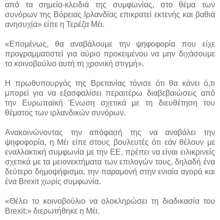
από τα σημεία-κλειδιά της συμφωνίας, στο θέμα των
συνόρων της Βόρειας Ιρλανδίας επικρατεί εκτενής και βαθιά
ανησυχία» είπε η Τερέζα Μέι.
«Επομένως, θα αναβάλουμε την ψηφοφορία που είχε
προγραμματιστεί για αύριο προκειμένου να μην διχάσουμε
το κοινοβούλιο αυτή τη χρονική στιγμή».
Η πρωθυπουργός της Βρετανίας τόνισε ότι θα κάνει ό,τι
μπορεί για να εξασφαλίσει περαιτέρω διαβεβαιώσεις από
την Ευρωπαϊκή Ένωση σχετικά με τη διευθέτηση του
θέματος των ιρλανδικών συνόρων.
Ανακοινώνοντας την απόφασή της να αναβάλει την
ψηφοφορία, η Μέι είπε στους βουλευτές ότι εάν θέλουν με
εναλλακτική συμφωνία με την ΕΕ, πρέπει να είναι ειλικρινείς
σχετικά με τα μειονεκτήματα των επιλογών τους, δηλαδή ένα
δεύτερο δημοψήφισμα, την παραμονή στην ενιαία αγορά και
ένα Brexit χωρίς συμφωνία.
«Θέλει το κοινοβούλιο να ολοκληρώσει τη διαδικασία του
Brexit;» διερωτήθηκε η Μέι.