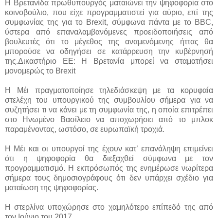
Η Βρετανίδα πρωθυπουργός ματαιώνει την ψηφοφορία στο
κοινοβούλιο, που είχε προγραμματιστεί για αύριο, επί της
συμφωνίας της για το Brexit, σύμφωνα πάντα με το BBC,
ύστερα από επαναλαμβανόμενες προειδοποιήσεις από
βουλευτές ότι το μέγεθος της αναμενόμενης ήττας θα
μπορούσε να οδηγήσει σε κατάρρευση την κυβέρνησή
της.Δικαστήριο ΕΕ: Η Βρετανία μπορεί να σταματήσει
μονομερώς το Brexit
Η Μέι πραγματοποίησε τηλεδιάσκεψη με τα κορυφαία
στελέχη του υπουργικού της συμβουλίου σήμερα για να
συζητήσει τι να κάνει με τη συμφωνία της, η οποία επιτρέπει
στο Ηνωμένο Βασίλειο να αποχωρήσει από το μπλοκ
παραμένοντας, ωστόσο, σε ευρωπαϊκή τροχιά.
Η Μέι και οι υπουργοί της έχουν κατ’ επανάληψη επιμείνει
ότι η ψηφοφορία θα διεξαχθεί σύμφωνα με τον
προγραμματισμό. Η εκπρόσωπός της ενημέρωσε νωρίτερα
σήμερα τους δημοσιογράφους ότι δεν υπάρχει σχέδιο για
ματαίωση της ψηφοφορίας.
Η στερλίνα υποχώρησε στο χαμηλότερο επίπεδό της από
τον Ιούνιο του 2017.