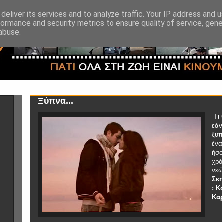
deliver its services and to analyze traffic. Your IP address and 
formance and security metrics to ensure quality of service, gen
abuse.
Ξύπνα...
Τι 
εάν
ξυπ
ένα
ήσο
χρό
νεώ
Σκ
: 
Κα