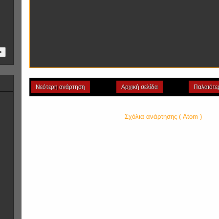
>
Νεότερη ανάρτηση
Αρχική σελίδα
Παλαιότε
Εγγραφή σε:
Σχόλια ανάρτησης ( Atom )