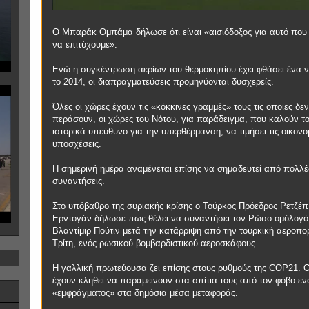
Ο Μπαράκ Ομπάμα δήλωσε ότι είναι «αισιόδοξος για αυτό που
να επιτύχουμε».
Ενώ η συγκέντρωση αερίων του θερμοκηπίου έχει φθάσει ένα ν
το 2014, οι διαπραγματεύσεις προμηνύονται δυσχερείς.
Όλες οι χώρες έχουν τις «κόκκινες γραμμές» τους τις οποίες δε
περάσουν, οι χώρες του Νότου, για παράδειγμα, που καλούν τ
ιστορικά υπεύθυνο για την υπερθέρμανση, να τιμήσει τις οικονο
υποσχέσεις.
Η σημερινή ημέρα αναμένεται επίσης να σημαδευτεί από πολλές
συναντήσεις.
Στο υπόβαθρο της συριακής κρίσης ο Τούρκος Πρόεδρος Ρετζέπ
Ερντογάν δήλωσε πως θέλει να συναντήσει τον Ρώσο ομόλογό
Βλαντίμιρ Πούτιν μετά την κατάρριψη από την τουρκική αεροπορ
Τρίτη, ενός ρωσικού βομβαρδιστικού αεροσκάφους.
Η γαλλική πρωτεύουσα ζει επίσης στους ρυθμούς της COP21. Οι
έχουν κληθεί να παραμείνουν στα σπίτια τους από τον φόβο εν
«εμφράγματος» στα δημόσια μέσα μεταφοράς.