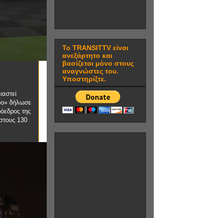
Το TRANSITTV είναι
ανεξάρτητο και
βασίζεται μόνο στους
αναγνώστες του.
Υποστηρίξτε.
ιαστεί
δο» δήλωσε
όεδρος της
στους 130