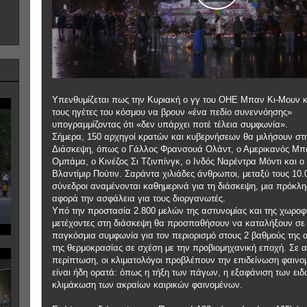
Υπενθυμίζεται πως την Κυριακή ο γγ του ΟΗΕ Μπαν Κι-Μουν 
τους ηγέτες του κόσμου να βρουν «ένα πεδίο συνεννόησης»
υπογραμμίζοντας ότι «δεν υπάρχει ποτέ τέλεια συμφωνία».
Σήμερα, 150 αρχηγοί κρατών και κυβερνήσεων θα μιλήσουν στ
Διάσκεψη, όπως ο Γάλλος Φρανσουά Ολάντ, ο Αμερικανός Μ
Ομπάμα, ο Κινέζος Σι Τζινπίνγκ, ο Ινδός Ναρέντρα Μόντι και 
Βλαντίμιρ Πούτιν. Σαράντα χιλιάδες άνθρωποι, μεταξύ τους 10.
σύνεδροι αναμένονται καθημερινά για τη διάσκεψη, μια πρόκλ
αφορά την ασφάλεια για τους διοργανωτές.
Υπό την προστασία 2.800 μελών της αστυνομίας και της χωροφ
μετέχοντες στη διάσκεψη θα προσπαθήσουν να καταλήξουν σε 
παγκόσμια συμφωνία για τον περιορισμό στους 2 βαθμούς της 
της θερμοκρασίας σε σχέση με την προβιομηχανική εποχή. Σε α
περίπτωση, οι κλιματολόγοι προβλέπουν την επιδείνωση φαιν
είναι ήδη ορατά: όπως η τήξη των πάγων, η εξαφάνιση των ειδ
κλιμάκωση των ακραίων καιρικών φαινομένων.