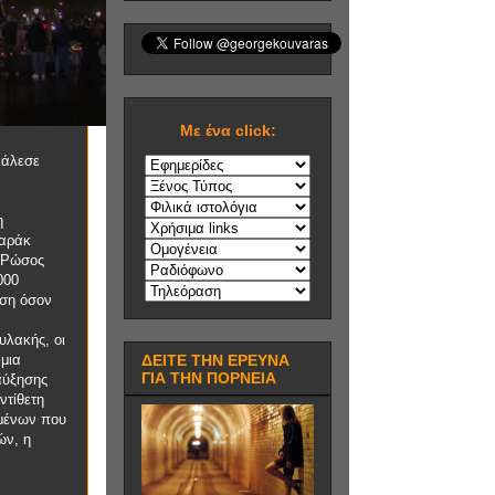
Mε ένα click:
κάλεσε
η
παράκ
ο Ρώσος
000
ηση όσον
υλακής, οι
ΔΕΙΤΕ ΤΗΝ ΕΡΕΥΝΑ
μια
ΓΙΑ ΤΗΝ ΠΟΡΝΕΙΑ
αύξησης
ντίθετη
ομένων που
ών, η