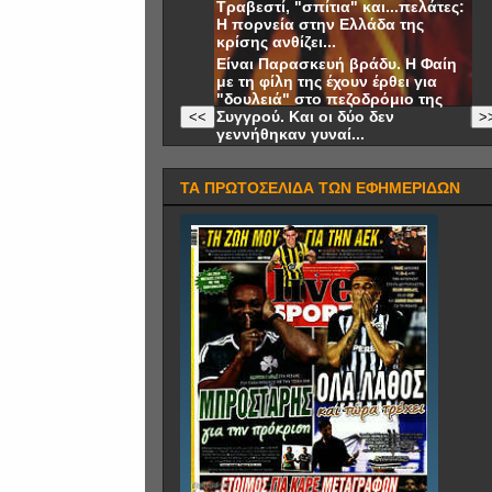
Τραβεστί, "σπίτια" και...πελάτες:
Η πορνεία στην Ελλάδα της
κρίσης ανθίζει...
Είναι Παρασκευή βράδυ. Η Φαίη
με τη φίλη της έχουν έρθει για
"δουλειά" στο πεζοδρόμιο της
Συγγρού. Και οι δύο δεν
<<
>
γεννήθηκαν γυναί...
ΤΑ ΠΡΩΤΟΣΕΛΙΔΑ ΤΩΝ ΕΦΗΜΕΡΙΔΩΝ