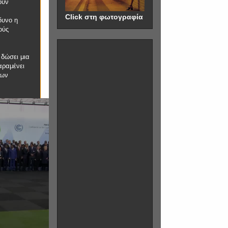
ουν
Click στη φωτογραφία
δυνο η
ούς
 δώσει μια
αραμένει
των