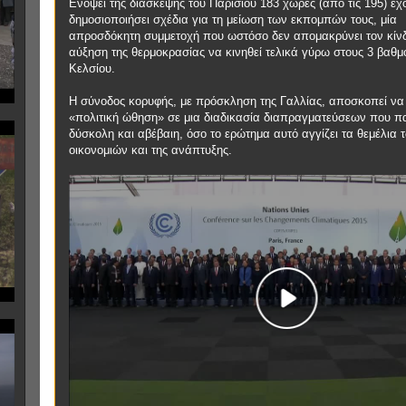
Ενόψει της διάσκεψης του Παρισιού 183 χώρες (από τις 195) έχ
δημοσιοποιήσει σχέδια για τη μείωση των εκπομπών τους, μία
απροσδόκητη συμμετοχή που ωστόσο δεν απομακρύνει τον κίν
αύξηση της θερμοκρασίας να κινηθεί τελικά γύρω στους 3 βαθμ
Κελσίου.
Η σύνοδος κορυφής, με πρόσκληση της Γαλλίας, αποσκοπεί να
«πολιτική ώθηση» σε μια διαδικασία διαπραγματεύσεων που π
δύσκολη και αβέβαιη, όσο το ερώτημα αυτό αγγίζει τα θεμέλια 
οικονομιών και της ανάπτυξης.