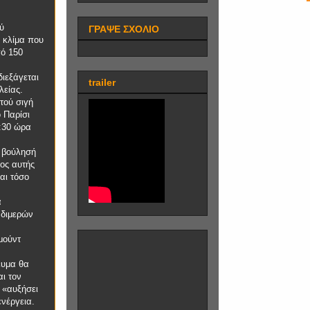
ύ
ΓΡΑΨΕ ΣΧΟΛΙΟ
 κλίμα που
πό 150
διεξάγεται
trailer
λείας.
τού σιγή
 Παρίσι
2:30 ώρα
 βούλησή
λος αυτής
αι τόσο
α
 διμερών
μούντ
ευμα θα
ι τον
 «αυξήσει
ενέργεια.