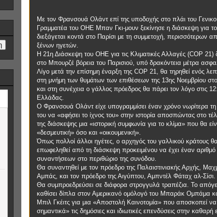
Με τον Φρανσουά Ολάντ επί της υποδοχής στο πλάι του Γενικο
Γραμματέα του ΟΗΕ Μπαν Γκι-μουν ξεκίνησε η διάσκεψη για το
διεξάγεται κοντά στο Παρίσι με τη συμμετοχή, περισσότερων α
ξένων ηγετών.
Η 21η Διάσκεψη του ΟΗΕ για τις Κλιματικές Αλλαγές (COP 21) 
στο Μπουρζέ βόρεια του Παρισιού, υπό δρακόντεια μέτρα ασφα
Λίγο μετά την επίσημη έναρξη της COP 21, θα τηρηθεί ενός λεπ
στη μνήμη των θυμάτων των επιθέσεων της 13ης Νοεμβρίου στο
και στη συνέχεια ο γάλλος πρόεδρος θα πάρει τον λόγο στις 1
Ελλάδας.
Ο Φρανσουά Ολάντ είχε υπογραμμίσει έναν χρόνο νωρίτερα τη
του να «αφήσει το ίχνος του» στην ιστορία αποσπώντας στο τέ
της διάσκεψης μια «ιστορική συμφωνία για το κλίμα» που θα είν
«δεσμευτική» όσο και «οικουμενική».
Όπως πολλοί άλλοι ηγέτες, ο αρχηγός του γαλλικού κράτους θ
επωφεληθεί από τη διάσκεψη προκειμένου να έχει έναν αριθμό
συναντήσεων στο περιθώριο της συνόδου.
Θα συναντηθεί με τον πρόεδρο της Παλαιστινιακής Αρχής, Μαχ
Αμπάς, και τον πρόεδρο της Αιγύπτου, Αμπντέλ Φάταχ αλ-Σίσι.
Θα συμπροεδρεύσει σε διάφορα στρογγυλά τραπέζια. Το απόγ
καθίσει δίπλα στον Αμερικανό ομόλογό του Μπαράκ Ομπάμα κα
Μπιλ Γκέιτς για μια «Αποστολή Καινοτομία» που αποσκοπεί να
σημαντικά» τις δημόσιες και ιδιωτικές επενδύσεις στην καθαρή 