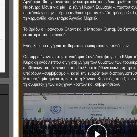
Αργότερα, θα εγκαινιάσει την εκστρατεία του ινδού πρωθυπου
Ναρέντρα Μόντι για μία «Διεθνή Ηλιακή Συμμαχία», προτού συ
σε πάνελ για την τιμή του άνθρακα με τον κινέζο πρόεδρο Σι Τζ
τη γερμανίδα καγκελάριο Άγγελα Μέρκελ.
Το βράδυ ο Φρανσουά Ολάντ και ο Μπαράκ Ομπάμ θα δειπνή
εστιατόριο του Παρισιού.
Eνός λεπτού σιγή για τα θύματα τρομοκρατικών επιθέσεων
Οι συμμετέχοντες στην παγκόσμια Συνδιάσκεψη για το Κλίμα τ
Κυριακή ενός λεπτού σιγή στη μνήμη των θυμάτων των τρομοκ
επιθέσεων του Παρισιού και η Γαλλία απηύθυνε έκκληση προκε
υπάρξουν «συμβιβασμοί», κατά την έναρξη των διαπραγματεύ
Μπουρζέ, μία ημέρα πριν από τη Σύνοδο Κορυφής, που ξεκινά
τη συμμετοχή των αρχηγών κρατών και κυβερνήσεων.