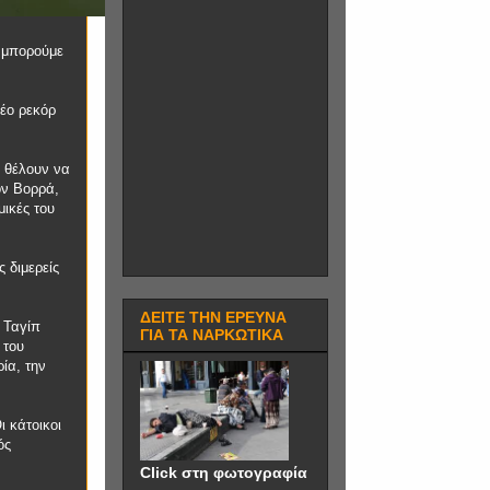
 μπορούμε
έο ρεκόρ
ν θέλουν να
ον Βορρά,
μικές του
 διμερείς
ΔΕΙΤΕ ΤΗΝ ΕΡΕΥΝΑ
 Ταγίπ
ΓΙΑ ΤΑ ΝΑΡΚΩΤΙΚΑ
 του
ία, την
 κάτοικοι
ός
Click στη φωτογραφία