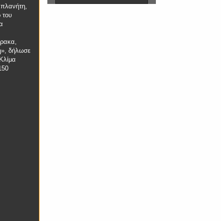
 πλανήτη,
 του
α
θρακα,
η», δήλωσε
Κλίμα
150