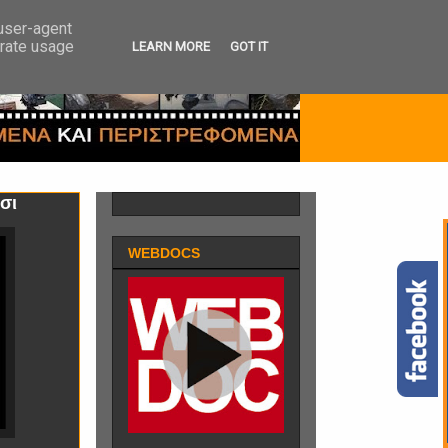
 user-agent
erate usage
LEARN MORE
GOT IT
σι
WEBDOCS