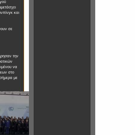
ργού
μμετάσχει
ινπίνγκ και
σουν σε
ήρησαν την
ρατικών
ιμένου να
σεων στο
 σήμερα με