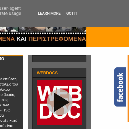
 user-agent
erate usage
LEARN MORE
GOT IT
το
WEBDOCS
ε επίθεση
 σταθμό του
ολικού
το βράδυ,
τρεις
εκ των
-, ενώ
σα
ναξε κατά
τό είναι