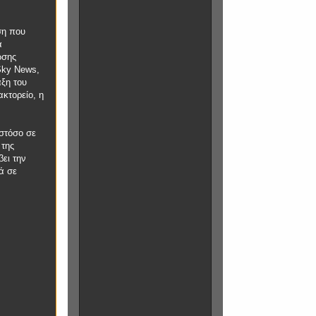
ση που
α
ωσης
Sky News,
άξη του
ακτορείο, η
ωστόσο σε
 της
ει την
ά σε