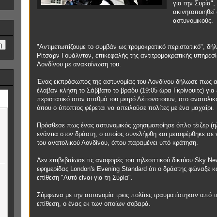
για την Συρία",
ακινητοποιηθεί
αστυνομικούς.
"Αντιμετωπίζουμε το συμβάν ως τρομοκρατικό περιστατικό", δή
Ρίτσαρν Γουάλντον, επικεφαλής της αντιτρομοκρατικής υπηρεσί
Λονδίνου με ανακοίνωση του.
Ένας εκπρόσωπος της αστυνομίας του Λονδίνου δήλωσε πως α
έλαβαν κλήση το Σάββατο το βράδυ (19:05 ώρα Γκρίνουιτς) για
περιστατικό στον σταθμό του μετρό Λέιτονστοουν, στο ανατολικ
όπου ο ύποπτος φέρεται να απειλούσε πολίτες με ένα μαχαίρι.
Πρόσθεσε πως ένας αστυνομικός χρησιμοποίησε όπλο τέιζερ (η
ενάντια στον δράστη, ο οποίος συνελήφθη και μεταφέρθηκε σε 
του ανατολικού Λονδίνου, όπου παραμένει υπό κράτηση.
Δεν επιβεβαίωσε τις αναφορές του τηλεοπτικού δικτύου Sky Ne
εφημερίδας London's Evening Standard ότι ο δράστης φώναξε κ
επίθεση "Αυτό είναι για τη Συρία".
Σύμφωνα με την αστυνομία τρεις πολίτες τραυματίστηκαν από τ
επίθεση, ο ένας εκ των οποίων σοβαρά.