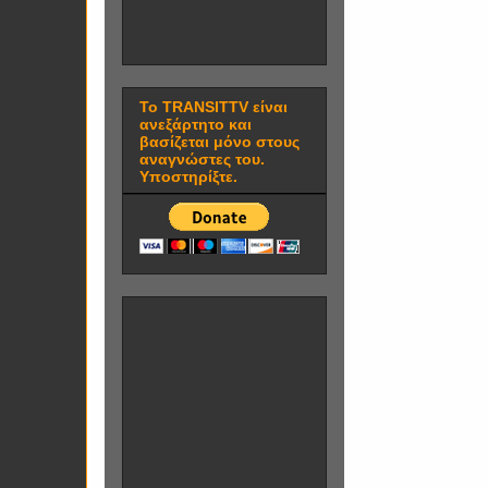
Το TRANSITTV είναι
ανεξάρτητο και
βασίζεται μόνο στους
αναγνώστες του.
Υποστηρίξτε.