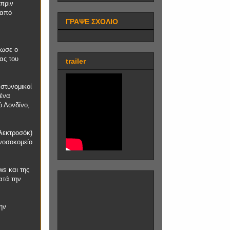
 πριν
 από
ΓΡΑΨΕ ΣΧΟΛΙΟ
λωσε ο
ας του
trailer
στυνομικοί
 ένα
ό Λονδίνο,
λεκτροσόκ)
νοσοκομείο
ws και της
ατά την
ην