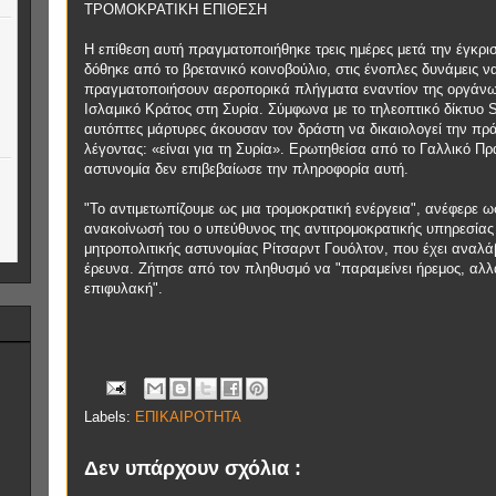
ΤΡΟΜΟΚΡΑΤΙΚΗ ΕΠΙΘΕΣΗ
Η επίθεση αυτή πραγματοποιήθηκε τρεις ημέρες μετά την έγκρι
δόθηκε από το βρετανικό κοινοβούλιο, στις ένοπλες δυνάμεις ν
πραγματοποιήσουν αεροπορικά πλήγματα εναντίον της οργάν
Ισλαμικό Κράτος στη Συρία. Σύμφωνα με το τηλεοπτικό δίκτυο 
αυτόπτες μάρτυρες άκουσαν τον δράστη να δικαιολογεί την πρ
λέγοντας: «είναι για τη Συρία». Ερωτηθείσα από το Γαλλικό Πρ
αστυνομία δεν επιβεβαίωσε την πληροφορία αυτή.
"Το αντιμετωπίζουμε ως μια τρομοκρατική ενέργεια", ανέφερε 
ανακοίνωσή του ο υπεύθυνος της αντιτρομοκρατικής υπηρεσίας
μητροπολιτικής αστυνομίας Ρίτσαρντ Γουόλτον, που έχει αναλάβ
έρευνα. Ζήτησε από τον πληθυσμό να "παραμείνει ήρεμος, αλλ
επιφυλακή".
Labels:
ΕΠΙΚΑΙΡΟΤΗΤΑ
Δεν υπάρχουν σχόλια :