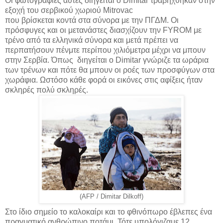
Οι φωτογραφίες αυτές διηγείται ο Dimitar τραβήχθηκαν στην
εξοχή του σερβικού χωριού Mitrovac
που βρίσκεται κοντά στα σύνορα με την ΠΓΔΜ. Οι
πρόσφυγες και οι μετανάστες διασχίζουν την FYROM με
τρένο από τα ελληνικά σύνορα και μετά πρέπει να
περπατήσουν πένμτε περίπου χιλιόμετρα μέχρι να μπουν
στην Σερβία. Όπως διηγείται ο Dimitar γνώριζε τα ωράρια
των τρένων και πότε θα μπουν οι ροές των προσφύγων στα
χωράφια. Ωστόσο κάθε φορά οι εικόνες στις αφίξεις ήταν
σκληρές πολύ σκληρές.
(AFP / Dimitar Dilkoff)
Στο ίδιο σημείο το καλοκαίρι και το φθινόπωρο έβλεπες ένα
πραγματικό ανθρώπινο ποτάμι. Τότε υπολόγιζαμε 12