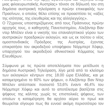
μιας φιλοευρωπαϊκής Αυστρίας» τόνισε σε δήλωσή του στη
δημόσια αυστριακή τηλεόραση ο πρώην επικεφαλής των
Πρασίνων, ο οποίος θέλει επίσης να προασπίσει τις «αξίες
της ισότητας, της ελευθερίας και της αλληλεγγύης».
Ο 72χρονος υποστηριζόμενος από τους Πράσινους πρώην
αρχηγός τους, ο καθηγητής Πανεπιστημίου, Αλεξάντερ Βαν
ντερ Μπέλεν είναι ο νικητής του επαναληπτικού γύρου των
αυστριακών προεδρικών εκλογών, και ως εκ τούτου ο νέος
ομοσπονδιακός Πρόεδρος της Αυστρίας, έχοντας
επικρατήσει του ακροδεξιού υποψήφιου Νόρμπερτ Χόφερ,
υπαρχηγού του ακροδεξιού εθνικιστικού Κόμματος των
Ελευθέρων.
Σύμφωνα με τις πρώτα αποτελέσματα που μετέδωσε η
δημόσια Αυστριακή Τηλεόραση, λίγο μετά από το κλείσιμο
των εκλογικών κέντρων στις 18.00 ώρα Ελλάδας, και με
καταμετρημένο το 60% των ψήφων, ο Αλεξάντερ Βαν Ντερ
Μπέλεν απέσπασε ποσοστό 53,6% έναντι 46,4% του
Νόρμπερτ Χόφερ και αυτό το αποτέλεσμα βασίζεται στις
ψήφους της κάλπης χωρίς τις επιστολικές ψήφους, των
οποίων η καταμέτρηση θα αρχίσει αύριο το πρωί και
θεωρείται σίγουρο πως θα ευνοεί ακόμη περισσότερο τον