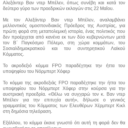
Αλεξάντερ Βαν ντερ Μπέλεν, όπως συνέβη και κατά τον
δεύτερο γύρο των προεδρικών εκλογών στις 22 Μαΐου.
Με τον Αλεξάντερ Βαν ντερ Μπέλεν, αναλαμβάνει
μελλοντικός ομοσπονδιακός Πρόεδρος της Αυστρίας, για
πρώτη φορά στη μεταπολεμική ιστορία, ένας πολιτικός που
δεν προέρχεται από κανένα εκ των δύο κυβερνώντων μετά
τον Β΄ Παγκόσμιο Πόλεμο, στη χώρα κομμάτων, του
Σοσιαλδημοκρατικού και του συντηρητικού Λαϊκού
Κόμματος.
Το ακροδεξιό κόμμα FPΟ παραδέχτηκε την ήττα του
υποψηφίου του Νόρμπερτ Χόφερ
Το κόμμα της ακροδεξιάς FPΟ παραδέχτηκε την ήττα του
υποψηφίου του Νόρμπερτ Χόφερ στην κούρσα για την
αυστριακή προεδρία. «Θέλω να συγχαρώ τον κ. Βαν ντερ
Μπέλεν για την επιτυχία αυτή», δήλωσε ο γενικός
γραμματέας του Κόμματος των Ελευθέρων Χέρμπερτ Κικλ
στη δημόσια τηλεόραση.
Εξάλλου, το κόμμα έκανε γνωστό ότι αυτή τη φορά δεν θα