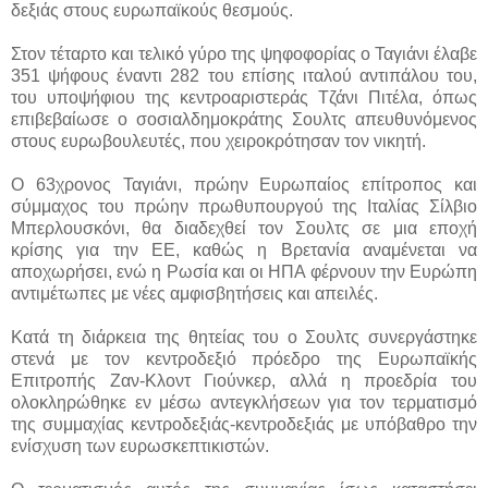
δεξιάς στους ευρωπαϊκούς θεσμούς.
Στον τέταρτο και τελικό γύρο της ψηφοφορίας ο Ταγιάνι έλαβε
351 ψήφους έναντι 282 του επίσης ιταλού αντιπάλου του,
του υποψήφιου της κεντροαριστεράς Τζάνι Πιτέλα, όπως
επιβεβαίωσε ο σοσιαλδημοκράτης Σουλτς απευθυνόμενος
στους ευρωβουλευτές, που χειροκρότησαν τον νικητή.
Ο 63χρονος Ταγιάνι, πρώην Ευρωπαίος επίτροπος και
σύμμαχος του πρώην πρωθυπουργού της Ιταλίας Σίλβιο
Μπερλουσκόνι, θα διαδεχθεί τον Σουλτς σε μια εποχή
κρίσης για την ΕΕ, καθώς η Βρετανία αναμένεται να
αποχωρήσει, ενώ η Ρωσία και οι ΗΠΑ φέρνουν την Ευρώπη
αντιμέτωπες με νέες αμφισβητήσεις και απειλές.
Κατά τη διάρκεια της θητείας του ο Σουλτς συνεργάστηκε
στενά με τον κεντροδεξιό πρόεδρο της Ευρωπαϊκής
Επιτροπής Ζαν-Κλοντ Γιούνκερ, αλλά η προεδρία του
ολοκληρώθηκε εν μέσω αντεγκλήσεων για τον τερματισμό
της συμμαχίας κεντροδεξιάς-κεντροδεξιάς με υπόβαθρο την
ενίσχυση των ευρωσκεπτικιστών.