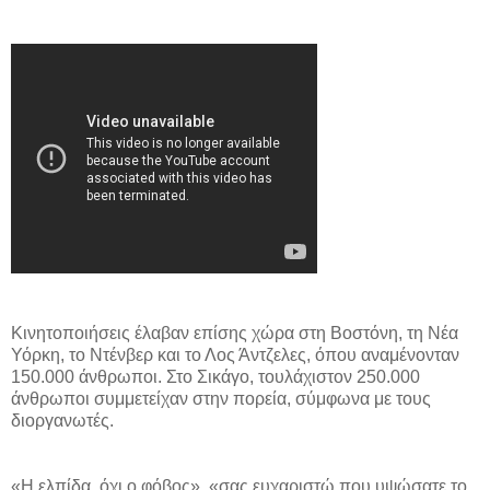
Κινητοποιήσεις έλαβαν επίσης χώρα στη Βοστόνη, τη Νέα
Υόρκη, το Ντένβερ και το Λος Άντζελες, όπου αναμένονταν
150.000 άνθρωποι. Στο Σικάγο, τουλάχιστον 250.000
άνθρωποι συμμετείχαν στην πορεία, σύμφωνα με τους
διοργανωτές.
«Η ελπίδα, όχι ο φόβος», «σας ευχαριστώ που υψώσατε το