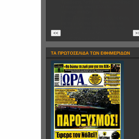
Τραβεστί, "σπίτια" και...πελάτες:
Η πορνεία στην Ελλάδα της
κρίσης ανθίζει...
Είναι Παρασκευή βράδυ. Η Φαίη
με τη φίλη της έχουν έρθει για
"δουλειά" στο πεζοδρόμιο της
Συγγρού. Και οι δύο δεν
<<
>
γεννήθηκαν γυναί...
ΤΑ ΠΡΩΤΟΣΕΛΙΔΑ ΤΩΝ ΕΦΗΜΕΡΙΔΩΝ