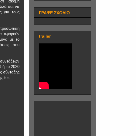
 σε ακόμη
αλλά και να
 για τους
ΓΡΑΨΕ ΣΧΟΛΙΟ
 προσωπική
να αφορούν
trailer
λογα με το
ράσεις που
 συντάξεων
9 ή το 2020
ής σύνταξης
ης ΕΕ.