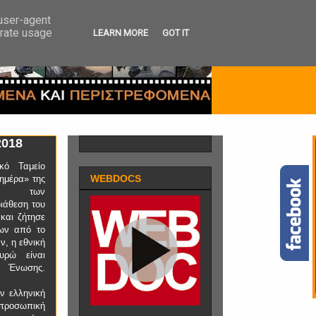
 user-agent
erate usage
LEARN MORE
GOT IT
2018
ικό Ταμείο
WEBDOCS
λημέρα» της
ς των
ιάθεση του
και ζήτησε
εων από το
, η εθνική
υρώ είναι
ς Ένωσης.
ν ελληνική
 προσωπική