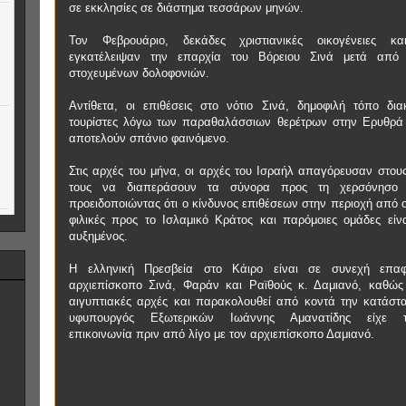
σε εκκλησίες σε διάστημα τεσσάρων μηνών.
Τον Φεβρουάριο, δεκάδες χριστιανικές οικογένειες και
εγκατέλειψαν την επαρχία του Βόρειου Σινά μετά από 
στοχευμένων δολοφονιών.
Αντίθετα, οι επιθέσεις στο νότιο Σινά, δημοφιλή τόπο δι
τουρίστες λόγω των παραθαλάσσιων θερέτρων στην Ερυθρ
αποτελούν σπάνιο φαινόμενο.
Στις αρχές του μήνα, οι αρχές του Ισραήλ απαγόρευσαν στου
τους να διαπεράσουν τα σύνορα προς τη χερσόνησο 
προειδοποιώντας ότι ο κίνδυνος επιθέσεων στην περιοχή από 
φιλικές προς το Ισλαμικό Κράτος και παρόμοιες ομάδες είναι
αυξημένος.
Η ελληνική Πρεσβεία στο Κάιρο είναι σε συνεχή επα
αρχιεπίσκοπο Σινά, Φαράν και Ραϊθούς κ. Δαμιανό, καθώς 
αιγυπτιακές αρχές και παρακολουθεί από κοντά την κατάστ
υφυπουργός Εξωτερικών Ιωάννης Αμανατίδης είχε τ
επικοινωνία πριν από λίγο με τον αρχιεπίσκοπο Δαμιανό.