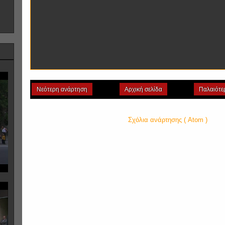
Νεότερη ανάρτηση
Αρχική σελίδα
Παλαιότε
Εγγραφή σε:
Σχόλια ανάρτησης ( Atom )