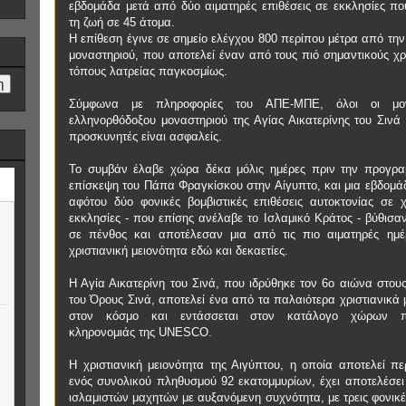
εβδομάδα μετά από δύο αιματηρές επιθέσεις σε εκκλησίες πο
τη ζωή σε 45 άτομα.
Η επίθεση έγινε σε σημείο ελέγχου 800 περίπου μέτρα από την
μοναστηριού, που αποτελεί έναν από τους πιό σημαντικούς χρ
τόπους λατρείας παγκοσμίως.
Σύμφωνα με πληροφορίες του ΑΠΕ-ΜΠΕ, όλοι οι μο
ελληνορθόδοξου μοναστηριού της Αγίας Αικατερίνης του Σινά 
προσκυνητές είναι ασφαλείς.
Το συμβάν έλαβε χώρα δέκα μόλις ημέρες πριν την προγρα
επίσκεψη του Πάπα Φραγκίσκου στην Αίγυπτο, και μια εβδομά
αφότου δύο φονικές βομβιστικές επιθέσεις αυτοκτονίας σε χρ
εκκλησίες - που επίσης ανέλαβε το Ισλαμικό Κράτος - βύθισα
σε πένθος και αποτέλεσαν μια από τις πιο αιματηρές ημέ
χριστιανική μειονότητα εδώ και δεκαετίες.
Η Αγία Αικατερίνη του Σινά, που ιδρύθηκε τον 6ο αιώνα στου
του Όρους Σινά, αποτελεί ένα από τα παλαιότερα χριστιανικά
στον κόσμο και εντάσσεται στον κατάλογο χώρων π
κληρονομιάς της UNESCO.
Η χριστιανική μειονότητα της Αιγύπτου, η οποία αποτελεί π
ενός συνολικού πληθυσμού 92 εκατομμυρίων, έχει αποτελέσει
ισλαμιστών μαχητών με αυξανόμενη συχνότητα, με τρεις φονικέ