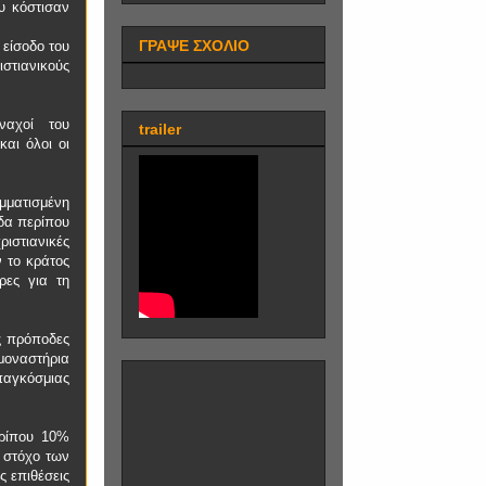
υ κόστισαν
ΓΡΑΨΕ ΣΧΟΛΙΟ
 είσοδο του
ιστιανικούς
ναχοί του
trailer
και όλοι οι
μματισμένη
δα περίπου
ιστιανικές
ν το κράτος
ρες για τη
ς πρόποδες
 μοναστήρια
αγκόσμιας
ερίπου 10%
 στόχο των
ς επιθέσεις