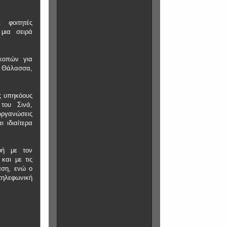
 φοιτητές
μια σειρά
ακοπών για
ά Θάλασσα,
ς υπηκόους
του Σινά,
οργανώσεις
 ιδιαίτερα
φή με τον
και με τις
αση, ενώ ο
ηλεφωνική