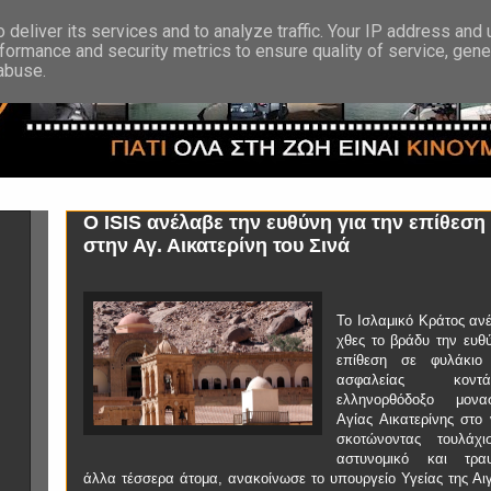
deliver its services and to analyze traffic. Your IP address and
formance and security metrics to ensure quality of service, gen
 abuse.
Ο ISIS ανέλαβε την ευθύνη για την επίθεση
στην Αγ. Αικατερίνη του Σινά
Το Ισλαμικό Κράτος αν
χθες το βράδυ την ευθύ
επίθεση σε φυλάκιο
ασφαλείας κον
ελληνορθόδοξο μονα
Αγίας Αικατερίνης στο 
σκοτώνοντας τουλάχι
αστυνομικό και τραυ
άλλα τέσσερα άτομα, ανακοίνωσε το υπουργείο Υγείας της Αιγ