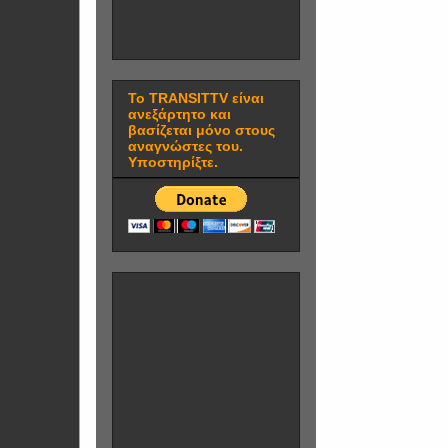
Το TRANSITTV είναι
ανεξάρτητο και
βασίζεται μόνο στους
αναγνώστες του.
Υποστηρίξτε.