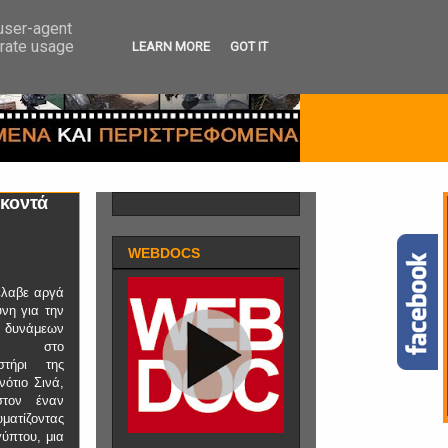
 user-agent
erate usage
LEARN MORE
GOT IT
 κοντά
WEBDOCS
έλαβε αργά
νη για την
 δυνάμεων
τά στο
στήρι της
νότιο Σινά,
στον έναν
ματίζοντας
ύπτου, μια