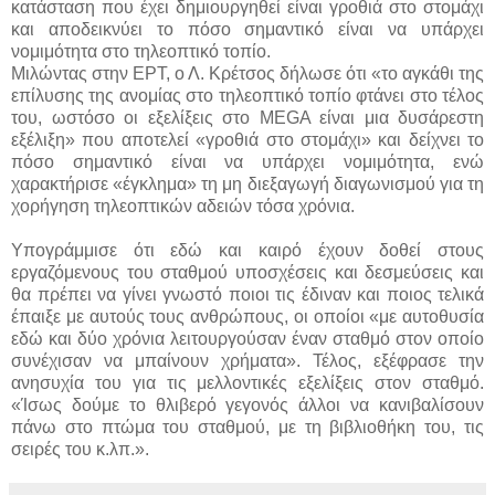
κατάσταση που έχει δημιουργηθεί είναι γροθιά στο στομάχι
και αποδεικνύει το πόσο σημαντικό είναι να υπάρχει
νομιμότητα στο τηλεοπτικό τοπίο.
Μιλώντας στην ΕΡΤ, ο Λ. Κρέτσος δήλωσε ότι «το αγκάθι της
επίλυσης της ανομίας στο τηλεοπτικό τοπίο φτάνει στο τέλος
του, ωστόσο οι εξελίξεις στο MEGA είναι μια δυσάρεστη
εξέλιξη» που αποτελεί «γροθιά στο στομάχι» και δείχνει το
πόσο σημαντικό είναι να υπάρχει νομιμότητα, ενώ
χαρακτήρισε «έγκλημα» τη μη διεξαγωγή διαγωνισμού για τη
χορήγηση τηλεοπτικών αδειών τόσα χρόνια.
Υπογράμμισε ότι εδώ και καιρό έχουν δοθεί στους
εργαζόμενους του σταθμού υποσχέσεις και δεσμεύσεις και
θα πρέπει να γίνει γνωστό ποιοι τις έδιναν και ποιος τελικά
έπαιξε με αυτούς τους ανθρώπους, οι οποίοι «με αυτοθυσία
εδώ και δύο χρόνια λειτουργούσαν έναν σταθμό στον οποίο
συνέχισαν να μπαίνουν χρήματα». Τέλος, εξέφρασε την
ανησυχία του για τις μελλοντικές εξελίξεις στον σταθμό.
«Ίσως δούμε το θλιβερό γεγονός άλλοι να κανιβαλίσουν
πάνω στο πτώμα του σταθμού, με τη βιβλιοθήκη του, τις
σειρές του κ.λπ.».