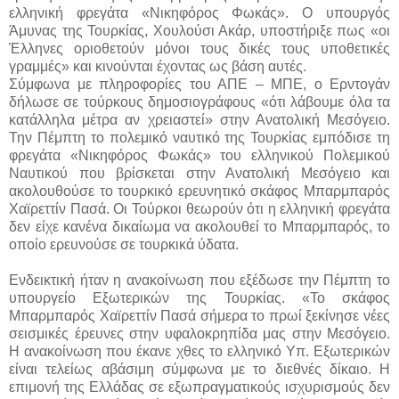
ελληνική φρεγάτα «Νικηφόρος Φωκάς». Ο υπουργός
Άμυνας της Τουρκίας, Χουλούσι Ακάρ, υποστήριξε πως «οι
Έλληνες οριοθετούν μόνοι τους δικές τους υποθετικές
γραμμές» και κινούνται έχοντας ως βάση αυτές.
Σύμφωνα με πληροφορίες του ΑΠΕ – ΜΠΕ, ο Ερντογάν
δήλωσε σε τούρκους δημοσιογράφους «ότι λάβουμε όλα τα
κατάλληλα μέτρα αν χρειαστεί» στην Ανατολική Μεσόγειο.
Την Πέμπτη το πολεμικό ναυτικό της Τουρκίας εμπόδισε τη
φρεγάτα «Νικηφόρος Φωκάς» του ελληνικού Πολεμικού
Ναυτικού που βρίσκεται στην Ανατολική Μεσόγειο και
ακολουθούσε το τουρκικό ερευνητικό σκάφος Μπαρμπαρός
Χαϊρεττίν Πασά. Οι Τούρκοι θεωρούν ότι η ελληνική φρεγάτα
δεν είχε κανένα δικαίωμα να ακολουθεί το Μπαρμπαρός, το
οποίο ερευνούσε σε τουρκικά ύδατα.
Ενδεικτική ήταν η ανακοίνωση που εξέδωσε την Πέμπτη το
υπουργείο Εξωτερικών της Τουρκίας. «Το σκάφος
Μπαρμπαρός Χαϊρεττίν Πασά σήμερα το πρωί ξεκίνησε νέες
σεισμικές έρευνες στην υφαλοκρηπίδα μας στην Μεσόγειο.
Η ανακοίνωση που έκανε χθες το ελληνικό Υπ. Εξωτερικών
είναι τελείως αβάσιμη σύμφωνα με το διεθνές δίκαιο. Η
επιμονή της Ελλάδας σε εξωπραγματικούς ισχυρισμούς δεν