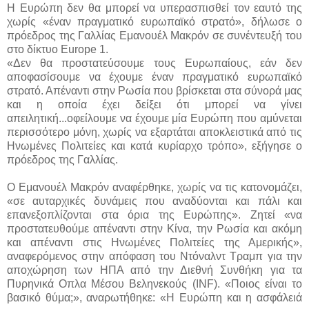
Η Ευρώπη δεν θα μπορεί να υπερασπισθεί τον εαυτό της
χωρίς «έναν πραγματικό ευρωπαϊκό στρατό», δήλωσε ο
πρόεδρος της Γαλλίας Εμανουέλ Μακρόν σε συνέντευξή του
στο δίκτυο Europe 1.
«Δεν θα προστατεύσουμε τους Ευρωπαίους, εάν δεν
αποφασίσουμε να έχουμε έναν πραγματικό ευρωπαϊκό
στρατό. Απέναντι στην Ρωσία που βρίσκεται στα σύνορά μας
και η οποία έχει δείξει ότι μπορεί να γίνει
απειλητική...οφείλουμε να έχουμε μία Ευρώπη που αμύνεται
περισσότερο μόνη, χωρίς να εξαρτάται αποκλειστικά από τις
Ηνωμένες Πολιτείες και κατά κυρίαρχο τρόπο», εξήγησε ο
πρόεδρος της Γαλλίας.
Ο Εμανουέλ Μακρόν αναφέρθηκε, χωρίς να τις κατονομάζει,
«σε αυταρχικές δυνάμεις που αναδύονται και πάλι και
επανεξοπλίζονται στα όρια της Ευρώπης». Ζητεί «να
προστατευθούμε απέναντι στην Κίνα, την Ρωσία και ακόμη
και απέναντι στις Ηνωμένες Πολιτείες της Αμερικής»,
αναφερόμενος στην απόφαση του Ντόναλντ Τραμπ για την
αποχώρηση των ΗΠΑ από την Διεθνή Συνθήκη για τα
Πυρηνικά Οπλα Μέσου Βεληνεκούς (INF). «Ποιος είναι το
βασικό θύμα;», αναρωτήθηκε: «Η Ευρώπη και η ασφάλειά