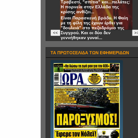
Τραβεστί, "σπίτια" και...πελάτες:
Η πορνεία στην Ελλάδα της
κρίσης ανθίζει...
Είναι Παρασκευή βράδυ. Η Φαίη
με τη φίλη της έχουν έρθει για
"δουλειά" στο πεζοδρόμιο της
Συγγρού. Και οι δύο δεν
<<
>
γεννήθηκαν γυναί...
ΤΑ ΠΡΩΤΟΣΕΛΙΔΑ ΤΩΝ ΕΦΗΜΕΡΙΔΩΝ