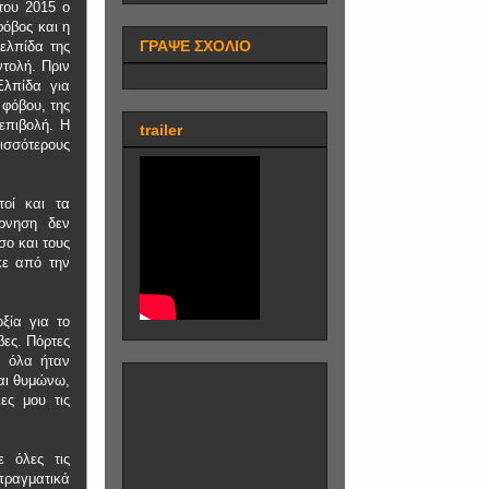
του 2015 ο
φόβος και η
ΓΡΑΨΕ ΣΧΟΛΙΟ
ελπίδα της
ντολή. Πριν
Ελπίδα για
 φόβου, της
 επιβολή. Η
trailer
ρισσότερους
τοί και τα
έρνηση δεν
σο και τους
κε από την
ξία για το
βες. Πόρτες
ι όλα ήταν
αι θυμώνω,
ες μου τις
ε όλες τις
πραγματικά