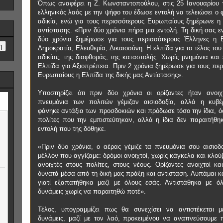
Όπως αναφέρει η Ζ. Κωνσταντοπούλου, στις 25 Ιανουαρίου 
ελληνικός λαός με την ψήφο του έδωσε εντολή να τελειώσει ο 
αδικία, ενώ για τους περισσότερους Ευρωπαίους ξημέρωνε η 
αντίστασης. «Πριν δύο χρόνια πήρα μια εντολή. Τη δική σας ε
δύο χρόνια ξημέρωσε για τους περισσότερους Έλληνες η 
Δημοκρατία, Ελευθερία, Δικαιοσύνη. Η ελπίδα για το τέλος του
αδικίας, της διαφθοράς, της καταστολής. Χωρίς μνημόνια και
Ελπίδα για Αξιοπρέπεια. Πριν 2 χρόνια ξημέρωσε για τους πε
Ευρωπαίους η Ελπίδα της δικής μας Αντίστασης».
Υποστηρίζει ότι πριν δύο χρόνια οι ορίζοντες ήταν ανοιχ
πνευμόνια των πολιτών γέμιζαν αισιοδοξία, αλλά η κυβ
φάνηκε αντάξια των προσδοκιών και πρόδωσε τόσο την ίδια, ό
πολίτες που την εμπιστεύτηκαν, αλλά η ίδια δεν παραιτήθη
εντολή που της δόθηκε.
«Πριν δύο χρόνια, ο αέρας γέμιζε τα πνευμόνια σου αισιοδο
μέλλον που αγγίζαμε: δρόμοι ανοιχτοί, χωρίς κάγκελα και κλού
ανοιχτές στους πολίτες, στους νέους. Ορίζοντες ανοιχτοί κα
δυνατά μέσα από τη δική μας πράξη και αντίσταση. Λυπάμαι κ
γιατί εξαπατήθηκα μαζί με όλους εσάς. Αντιστάθηκα με όλ
δυνάμεις χωρίς να παραιτηθώ ποτέ».
Τέλος, υπογραμμίζει πως θα συνεχίσει να αντιστέκεται μ
δυνάμεις, μαζί με τον λαό, προκειμένου να αναπνεύσουμε 