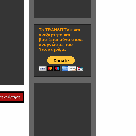
Το TRANSITTV είναι
ανεξάρτητο και
βασίζεται μόνο στους
αναγνώστες του.
Υποστηρίξτε.
ρη Ανάρτηση