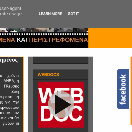
 user-agent
erate usage
LEARN MORE
GOT IT
τημένος
WEBDOCS
ο χρόνια
 – ΑΝΕΛ, η
Πλεύσης
, Ζωή
έφρασε τη
ης για την
ερνούντων
τησαν τον
μεις και θα
 γίνουν οι