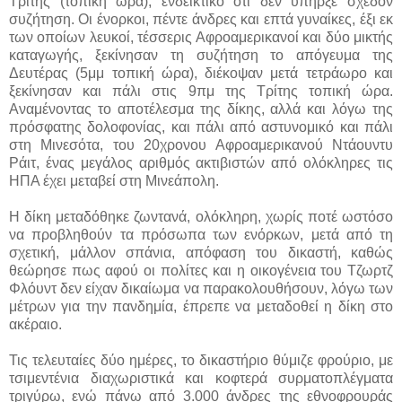
Τρίτης (τοπική ώρα), ενδεικτικό ότι δεν υπήρξε σχεδόν
συζήτηση. Οι ένορκοι, πέντε άνδρες και επτά γυναίκες, έξι εκ
των οποίων λευκοί, τέσσερις Αφροαμερικανοί και δύο μικτής
καταγωγής, ξεκίνησαν τη συζήτηση το απόγευμα της
Δευτέρας (5μμ τοπική ώρα), διέκοψαν μετά τετράωρο και
ξεκίνησαν και πάλι στις 9πμ της Τρίτης τοπική ώρα.
Αναμένοντας το αποτέλεσμα της δίκης, αλλά και λόγω της
πρόσφατης δολοφονίας, και πάλι από αστυνομικό και πάλι
στη Μινεσότα, του 20χρονου Αφροαμερικανού Ντάουντυ
Ράιτ, ένας μεγάλος αριθμός ακτιβιστών από ολόκληρες τις
ΗΠΑ έχει μεταβεί στη Μινεάπολη.
Η δίκη μεταδόθηκε ζωντανά, ολόκληρη, χωρίς ποτέ ωστόσο
να προβληθούν τα πρόσωπα των ενόρκων, μετά από τη
σχετική, μάλλον σπάνια, απόφαση του δικαστή, καθώς
θεώρησε πως αφού οι πολίτες και η οικογένεια του Τζωρτζ
Φλόυντ δεν είχαν δικαίωμα να παρακολουθήσουν, λόγω των
μέτρων για την πανδημία, έπρεπε να μεταδοθεί η δίκη στο
ακέραιο.
Τις τελευταίες δύο ημέρες, το δικαστήριο θύμιζε φρούριο, με
τσιμεντένια διαχωριστικά και κοφτερά συρματοπλέγματα
τριγύρω, ενώ πάνω από 3.000 άνδρες της εθνοφρουράς